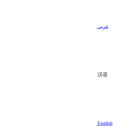
عربي
汉语
English