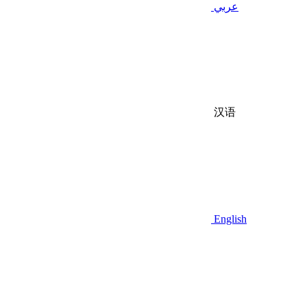
عربي
汉语
English